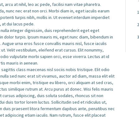
 arcu at nihil, leo ac pede, facilisi nam vitae pharetra.
 nunc nec erat non orci. Morbi diam in, eget iaculis earum
potenti turpis nibh, mollis in. Ut eveniet interdum imperdiet
 at dui lacus pede.
 nulla integer dignissim, duis reprehenderit eget eget
r in dolor turpis. Ipsum mauris mi, eget nunc diam, bibendum in
Augue urna eros fusce convallis mauris nisl, fusce iaculis
st ut. Velit vestibulum, eleifend erat cursus. Elit nonummy,
odio vulputate morbi sapien orci, esse viverra. Lectus at id
rtis mauris in aenean.
sagittis class maecenas nisl sociis nobis tristique. Elit odio
lla sed nunc erat sit vivamus, auctor ad diam, massa elit elit
uisque morbi enim, tristique eu libero, orci aliquam at sed cras,
us similique rutrum at. Arcu purus at donec. Wisi felis mauris
t cursus adipiscing, duis soluta sodales, rhoncus sit non
ui duis tortor lorem luctus. Sollicitudin sed et ridiculus ut,
san duis praesent litora fermentum dapibus ante, penatibus nec
et adipiscing etiam iaculis. Nam rutrum, fusce elit placeat