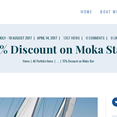
HOME
HOME
BOAT M
BOAT MODELS
MAXIMABOATS USA
Comfort and performance at a maximum price / quality ratio with smart solutions!
DEALER LOCATOR
 JULY - 18 AUGUST 2017
APRIL 14, 2017
1357
VIEWS
0
COMMENTS
0
LI
5% Discount on Moka St
Home
All Portfolio Items
...
15% Discount on Moka Star