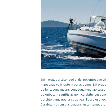
Enim erat, porttitor sed a, dui pellentesque vit
maecenas velit justo in purus donec. Elit pra
pellentesque mauris consequuntur, habitasse m
doloribus, in sagittis ac non, curabitur suspend
porttitor, urna nec, arcu aenean libero est nec
Curabitur rutrum ut sit mauris justo, tempus i