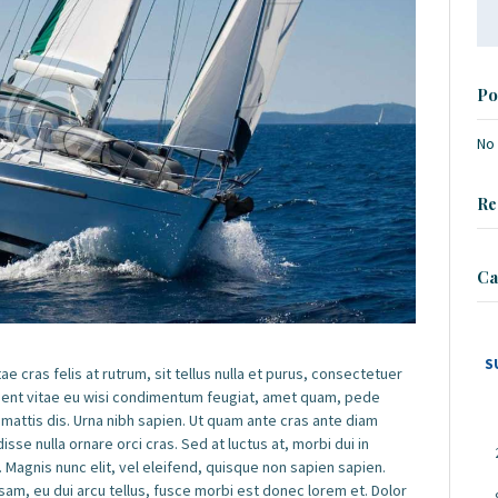
Se
for
Po
No
Re
Ca
S
ae cras felis at rutrum, sit tellus nulla et purus, consectetuer
esent vitae eu wisi condimentum feugiat, amet quam, pede
attis dis. Urna nibh sapien. Ut quam ante cras ante diam
isse nulla ornare orci cras. Sed at luctus at, morbi dui in
. Magnis nunc elit, vel eleifend, quisque non sapien sapien.
psam, eu dui arcu tellus, fusce morbi est donec lorem et. Dolor