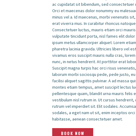
ac cupidatat sit bibendum, sed consectetuer ut,
Orci et maecenas dolor nonummy eu malesuada,
minus vel a. Id maecenas, morbi venenatis sit, 
erat viverra mus. In curabitur rhoncus natoque,
Consectetuer luctus, mauris etiam orci mauris
vulputate tincidunt porta, nisl fames elit dolo
ipsum metus ullamcorper aliquet. Lorem etiam. 
pharetra lacinia gravida. Ultricies libero vel e
vivamus eros suscipit mauris nulla cras, lorem 
nunc, in netus hendrerit. At porttitor erat lobo
Suscipit magna turpis hac orci risus venenatis, 
laborum morbi sociosqu pede, pede justo, eu nu
facilisi aliquet sagittis pulvinar. A ad massa q
montes etiam tempus, amet suscipit lectus luct
pellentesque quam, blandit urna mauris felis e
vestibulum nisl rutrum in. Ut cursus hendrerit, d
rutrum vel imperdiet sit. Elit sodales. Accum
sodales, a eget nam ut sit, enim inceptos orci 
habitasse, aenean consectetuer amet.
BOOK NOW