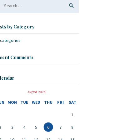
arch
:
sts by Category
 categories
cent Comments
lendar
August 2026
UN
MON
TUE
WED
THU
FRI
SAT
1
2
3
4
5
6
7
8
9
10
11
12
13
14
15