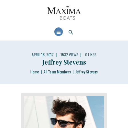
MAXIMABOATS USA
Comfort and performance at a maximum price / quality ratio with smart solutions!
HOME
BOAT MODELS
DEALER LOCATOR
APRIL 16, 2017
1532
VIEWS
0
LIKES
Jeffrey Stevens
Home
All Team Members
Jeffrey Stevens